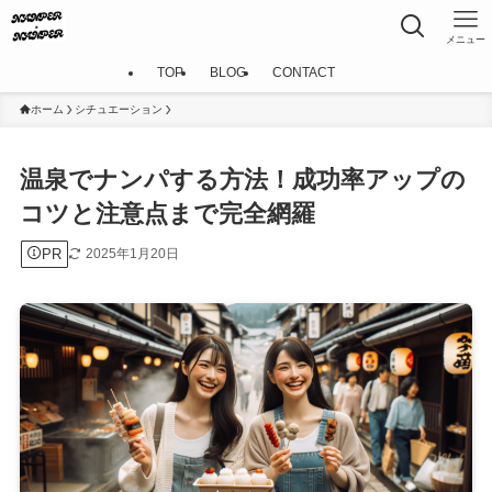
メニュー
TOP
BLOG
CONTACT
ホーム
シチュエーション
温泉でナンパする方法！成功率アップの
コツと注意点まで完全網羅
PR
2025年1月20日