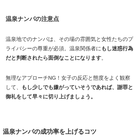
温泉ナンパの注意点
温泉地でのナンパは、その場の雰囲気と女性たちのプ
ライバシーの尊重が必須。温泉関係者に
もし迷惑行為
だと判断されたら面倒なことになります
。
無理なアプローチNG！女子の反応と態度をよく観察
して、
もし少しでも嫌がっていそうであれば、謝罪と
御礼をして早々に切り上げましょう。
温泉ナンパの成功率を上げるコツ