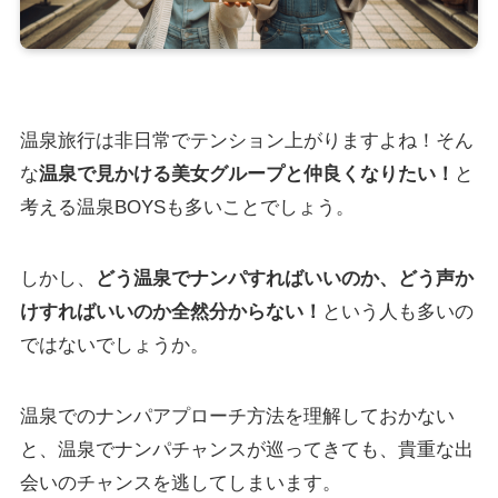
温泉旅行は非日常でテンション上がりますよね！そん
な
温泉で見かける美女グループと仲良くなりたい！
と
考える温泉BOYSも多いことでしょう。
しかし、
どう温泉でナンパすればいいのか、どう声か
けすればいいのか全然分からない！
という人も多いの
ではないでしょうか。
温泉でのナンパアプローチ方法を理解しておかない
と、温泉でナンパチャンスが巡ってきても、貴重な出
会いのチャンスを逃してしまいます。