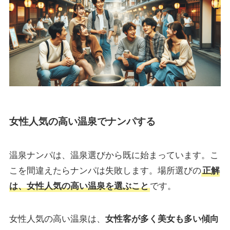
女性人気の高い温泉でナンパする
温泉ナンパは、温泉選びから既に始まっています。こ
こを間違えたらナンパは失敗します。場所選びの
正解
は、女性人気の高い温泉を選ぶこと
です。
女性人気の高い温泉は、
女性客が多く美女も多い傾向