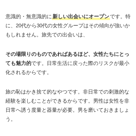
意識的・無意識的に
新しい出会いにオープン
です。特
に、20代から30代の女性グループはその傾向が強いか
もしれません。旅先での出会いは、
その場限りのものであればあるほど、女性たちにとっ
ても魅力的
です。日常生活に戻った際のリスクが最小
化されるからです。
旅の恥はかき捨て的なやつです。非日常での刺激的な
経験を楽しむことができるからです。男性は女性を非
日常へ誘う度量と器量が必要。男を磨いておきましょ
う。