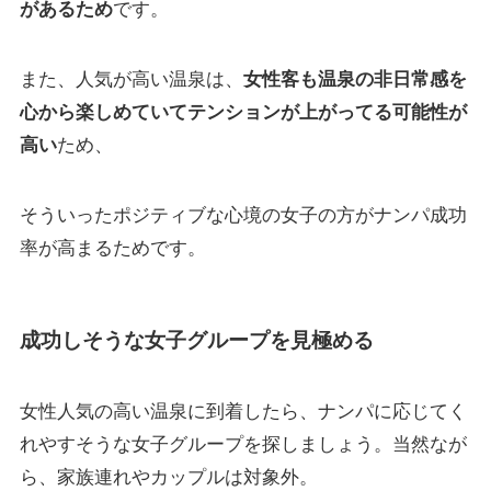
があるため
です。
また、人気が高い温泉は、
女性客も温泉の非日常感を
心から楽しめていてテンションが上がってる可能性が
高い
ため、
そういったポジティブな心境の女子の方がナンパ成功
率が高まるためです。
成功しそうな女子グループを見極める
女性人気の高い温泉に到着したら、ナンパに応じてく
れやすそうな女子グループを探しましょう。当然なが
ら、家族連れやカップルは対象外。