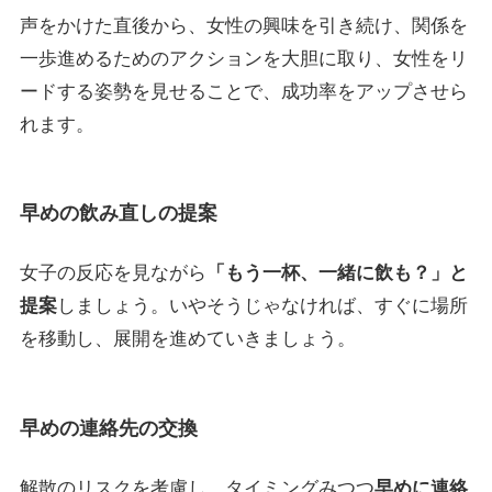
声をかけた直後から、女性の興味を引き続け、関係を
一歩進めるためのアクションを大胆に取り、女性をリ
ードする姿勢を見せることで、成功率をアップさせら
れます。
早めの飲み直しの提案
女子の反応を見ながら
「もう一杯、一緒に飲も？」と
提案
しましょう。いやそうじゃなければ、すぐに場所
を移動し、展開を進めていきましょう。
早めの連絡先の交換
解散のリスクを考慮し、タイミングみつつ
早めに連絡