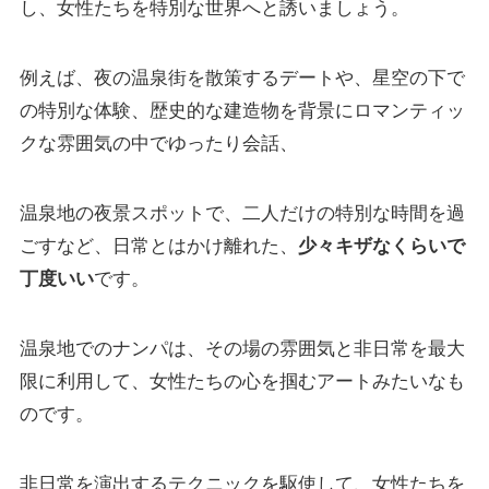
し、女性たちを特別な世界へと誘いましょう。
例えば、夜の温泉街を散策するデートや、星空の下で
の特別な体験、歴史的な建造物を背景にロマンティッ
クな雰囲気の中でゆったり会話、
温泉地の夜景スポットで、二人だけの特別な時間を過
ごすなど、日常とはかけ離れた、
少々キザなくらいで
丁度いい
です。
温泉地でのナンパは、その場の雰囲気と非日常を最大
限に利用して、女性たちの心を掴むアートみたいなも
のです。
非日常を演出するテクニックを駆使して、女性たちを