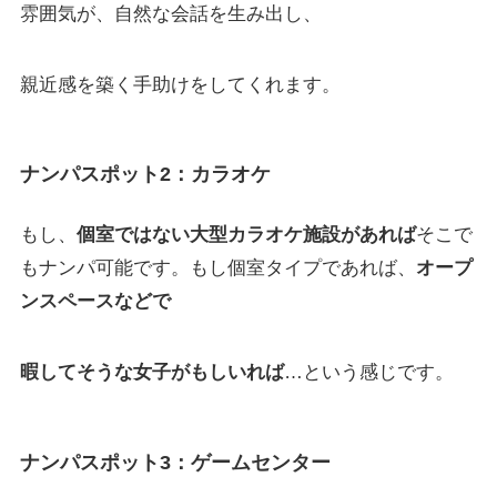
雰囲気が、自然な会話を生み出し、
親近感を築く手助けをしてくれます。
ナンパスポット2：カラオケ
もし、
個室ではない大型カラオケ施設があれば
そこで
もナンパ可能です。もし個室タイプであれば、
オープ
ンスペースなどで
暇してそうな女子がもしいれば
…という感じです。
ナンパスポット3：ゲームセンター