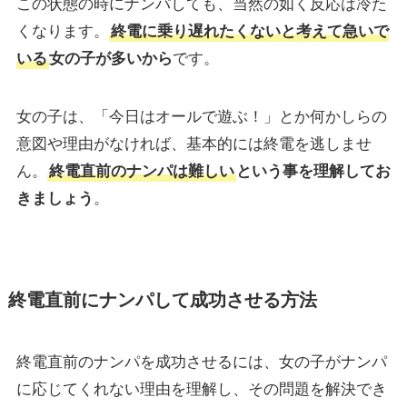
この状態の時にナンパしても、当然の如く反応は冷た
くなります。
終電に乗り遅れたくないと考えて急いで
いる
女の子が多いから
です。
女の子は、「今日はオールで遊ぶ！」とか何かしらの
意図や理由がなければ、基本的には終電を逃しませ
ん。
終電直前のナンパは難しい
という事を理解してお
きましょう
。
終電直前にナンパして成功させる方法
終電直前のナンパを成功させるには、女の子がナンパ
に応じてくれない理由を理解し、その問題を解決でき