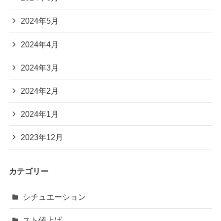
2024年5月
2024年4月
2024年3月
2024年2月
2024年1月
2023年12月
カテゴリー
シチュエーション
スト値上げ