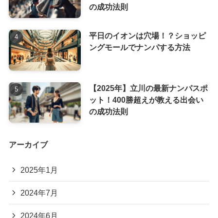
の成功法則
平日のイオンは穴場！？ショッピ
ングモールでナンパする方法
【2025年】立川の最新ナンパスポ
ット！400勝超えが教える出会い
の成功法則
アーカイブ
2025年1月
2024年7月
2024年6月