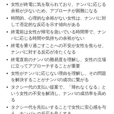
女性が終電に気を取られており、ナンパに応じる
余裕が少ないため、アプローチが困難になる
時間的、心理的な余裕がない女性は、ナンパに対
して否定的な反応を示す傾向がある
終電前は女性が帰宅を急いでいる時間帯で、ナン
パに応じる時間や気持ちの余裕がない
終電を乗り過ごすことへの不安が女性を焦らせ、
ナンパに対する反応が冷たくなる
終電直前のナンパの難易度を理解し、女性の立場
に立ってアプローチすることが重要
女性がナンパに応じない理由を理解し、その問題
を解決することがナンパの成功に繋がる
タクシー代の支払い提案で、「帰れなくなる」と
いう女性の不安を解消し、ナンパの成功率を高め
る
タクシー代を先払いすることで女性に安心感を与
え、ナンパへの反応を良くする