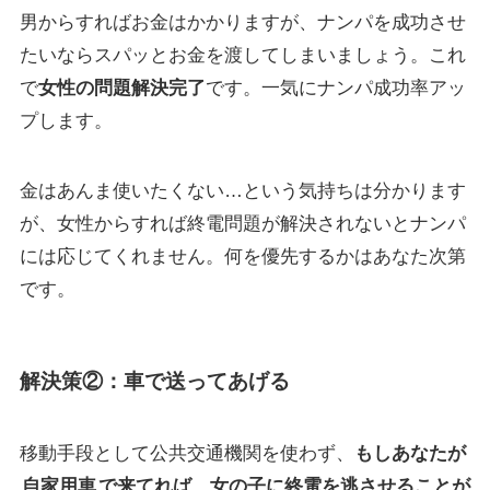
男からすればお金はかかりますが、ナンパを成功させ
たいならスパッとお金を渡してしまいましょう。これ
で
女性の問題解決完了
です。一気にナンパ成功率アッ
プします。
金はあんま使いたくない…という気持ちは分かります
が、女性からすれば終電問題が解決されないとナンパ
には応じてくれません。何を優先するかはあなた次第
です。
解決策②：車で送ってあげる
移動手段として公共交通機関を使わず、
もしあなたが
自家用車
で来てれば、女の子に終電を逃させることが