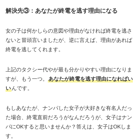
解決先③：あなたが終電を逃す理由になる
女の子は何かしらの意図や理由がなければ終電を逃さ
ないと冒頭言いましたが、逆に言えば、理由があれば
終電を逃してくれます。
上記のタクシー代やが最も分かりやすい理由になりま
すが、もう一つ。
あなたが終電を逃す理由になればい
い
んです。
もしあなたが、ナンパした女子が大好きな有名人だっ
た場合、終電直前だろうがなんだろうが、女子はナン
パにOKすると思いませんか？答えは、女子はOKしま
す。