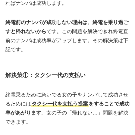
ればナンパは成功します。
終電前のナンパが成功しない理由は、終電を乗り過ご
すと帰れないから
です。この問題を解決できれ終電直
前のナンパは成功率がアップします。その解決策は下
記です。
解決策①：
タクシー代の
支払い
終電乗るために急いでる女の子をナンパして成功させ
るためには
タクシー代を支払う提案
をすることで成功
率があがります
。女の子の「帰れない…」問題を解決
できます。