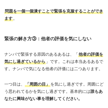
問題を一個一個潰すことで緊張を克服することができ
ます
。
緊張の解き方③：他者の評価を気にしない
ナンパで緊張する原因のあるあるは、「
他者の評価を
気にし過ぎているから
」です。これは本当あるあるで
す。ナンパで気になる他者の評価には二つあります。
一つ目は、
「周囲の目」
を気にし過ぎです。周囲にど
う思われてるかを気にし過ぎです。基本的には
誰もあ
なたに興味がない事を理解してください。