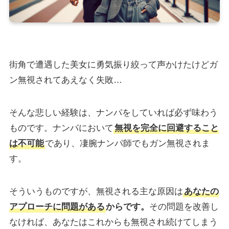
街角で遭遇した美女に勇気振り絞って声かけたけどガ
ン無視されてあえなく失敗…
そんな悲しい経験は、ナンパをしていれば必ず味わう
ものです。ナンパにおいて
無視を完全に回避すること
は不可能
であり、凄腕ナンパ師でもガン無視されま
す。
そういうものですが、無視される主な原因は
あなたの
アプローチに問題がある
からです。
その問題を改善し
なければ、あなたはこれからも無視され続けてしまう