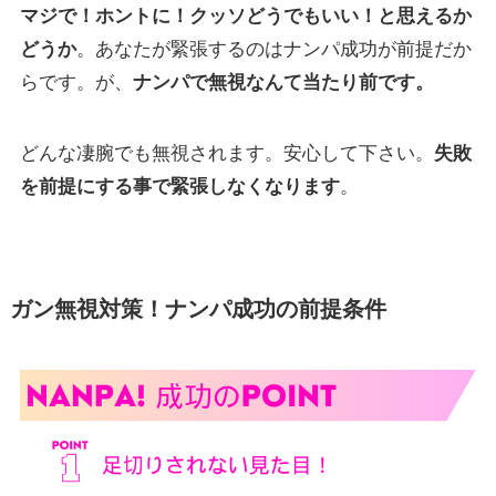
マジで！ホントに！クッソどうでもいい！と思えるか
どうか
。あなたが緊張するのはナンパ成功が前提だか
らです。が、
ナンパで無視なんて当たり前です。
どんな凄腕でも無視されます。安心して下さい。
失敗
を前提にする事で緊張しなくなります
。
ガン無視対策！ナンパ成功の前提条件