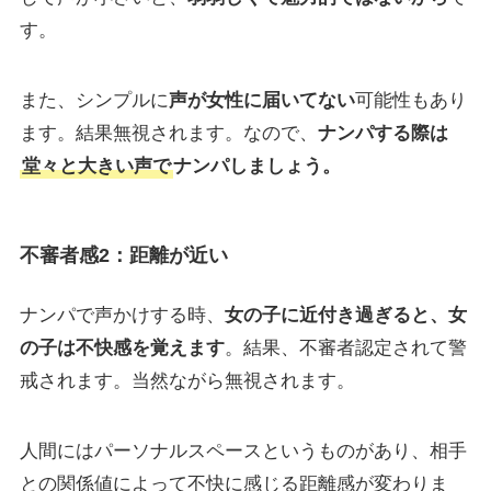
す。
また、シンプルに
声が女性に届いてない
可能性もあり
ます。結果無視されます。なので、
ナンパする際は
堂々と大きい声で
ナンパしましょう。
不審者感2：距離が近い
ナンパで声かけする時、
女の子に近付き過ぎると、女
の子は不快感を覚えます
。結果、不審者認定されて警
戒されます。当然ながら無視されます。
人間にはパーソナルスペースというものがあり、相手
との関係値によって不快に感じる距離感が変わりま