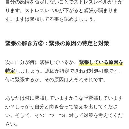
自分の感情を否定しないことでストレスレベルが下が
ります。ストレスレベルが下がると緊張が弱まりま
す。まずは緊張してる事を認めましょう。
緊張の解き方②：緊張の原因の特定と対策
次に自分が何に緊張しているか、
緊張している原因を
特定
しましょう。原因が特定できれば対処可能です。
何に緊張するか、その原因は人それぞれです。
あなたは何に緊張していますか？なぜ緊張しています
か？しっかり自分と向き合って答えを出してくださ
い。そして、その一つ一つに対して対策を考えてくだ
さい。