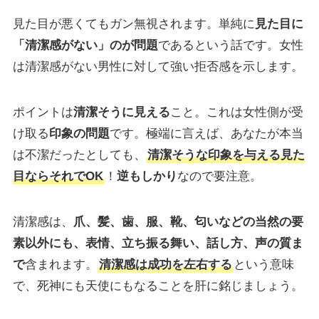
見た目が悪くてもガン無視されます。単純に
見た目に
「清潔感がない」のが問題
であるという話です。女性
は清潔感がない男性に対して強い拒否感を示します。
ポイントは
清潔そうに見える
こと。これは女性側が受
け取る
印象の問題
です。極端に言えば、あなたが本当
は不潔だったとしても、
清潔そうな印象を与える見た
目ならそれでOK
！
逆もしかり
なので要注意。
清潔感は、
爪、髪、歯、服、靴、匂いなどの当然の要
素以外にも、表情、立ち振る舞い、話し方、声の質ま
で
含まれます。
清潔感は成功を左右する
という意味
で、死神にも天使にもなることを肝に銘じましょう。