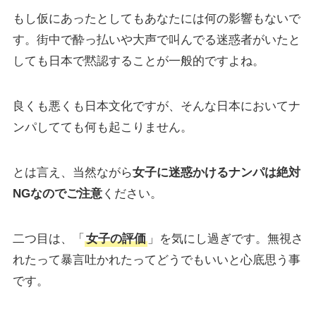
もし仮にあったとしてもあなたには何の影響もないで
す。街中で酔っ払いや大声で叫んでる迷惑者がいたと
しても日本で黙認することが一般的ですよね。
良くも悪くも日本文化ですが、そんな日本においてナ
ンパしてても何も起こりません。
とは言え、当然ながら
女子に迷惑かけるナンパは絶対
NGなのでご注意
ください。
二つ目は、「
女子の評価
」を気にし過ぎです。無視さ
れたって暴言吐かれたってどうでもいいと心底思う事
です。