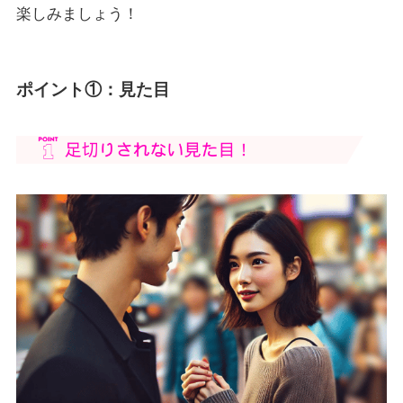
楽しみましょう！
ポイント①：見た目