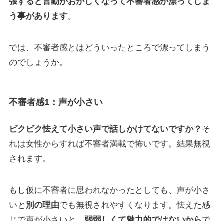
張すると言動がおかしくなって不審者感が漂ってしま
う事があります
。
では、不審者感とはどういったところで漂ってしまう
のでしょうか。
不審者感1：声が小さい
ビクビク怯えて小さい声で話しかけてないですか？
そ
れは女性からすれば不審者満載で怖いです。結果無視
されます。
もし仮に不審者に思われなかったとしても、声が小さ
いと
別の理由
でも無視されやすくなります。怯えた感
じで声が小さいと、
弱弱しくて魅力的ではないから
で