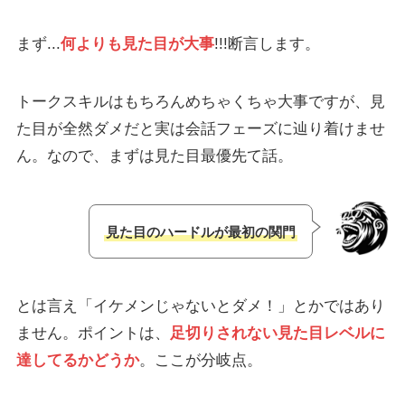
まず...
何よりも見た目が大事
!!!断言します。
トークスキルはもちろんめちゃくちゃ大事ですが、見
た目が全然ダメだと実は会話フェーズに辿り着けませ
ん。なので、まずは見た目最優先て話。
見た目のハードルが最初の関門
とは言え「イケメンじゃないとダメ！」とかではあり
ません。ポイントは、
足切りされない見た目レベルに
達してるかどうか
。ここが分岐点。