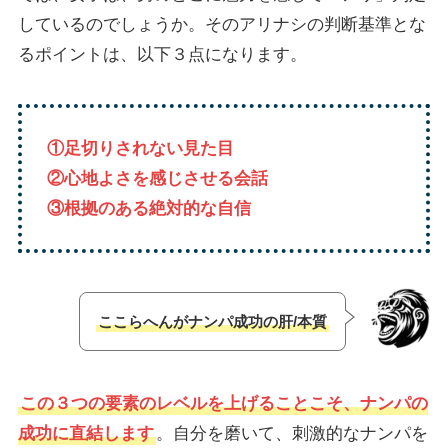
しているのでしょうか。そのアリナシの判断基準とな
るポイントは、以下３点になります。
①足切りされない見た目
②心地よさを感じさせる会話
③根拠のある絶対的な自信
ここらへんがナンパ成功の肝/本質
この３つの要素のレベルを上げることこそ、ナンパの
成功に直結します
。自分を磨いて、刺激的なナンパを