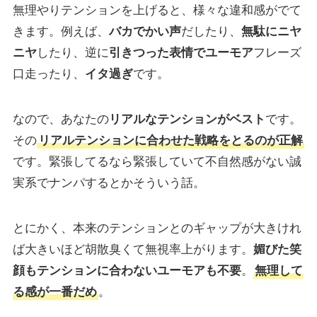
無理やりテンションを上げると、様々な違和感がでて
きます。例えば、
バカでかい声
だしたり、
無駄にニヤ
ニヤ
したり、逆に
引きつった表情でユーモア
フレーズ
口走ったり、
イタ過ぎ
です。
なので、あなたの
リアルなテンションがベスト
です。
その
リアルテンションに合わせた戦略をとるのが正解
です。緊張してるなら緊張していて不自然感がない誠
実系でナンパするとかそういう話。
とにかく、本来のテンションとのギャップが大きけれ
ば大きいほど胡散臭くて無視率上がります。
媚びた笑
顔もテンションに合わないユーモアも不要
。
無理して
る感が一番だめ
。