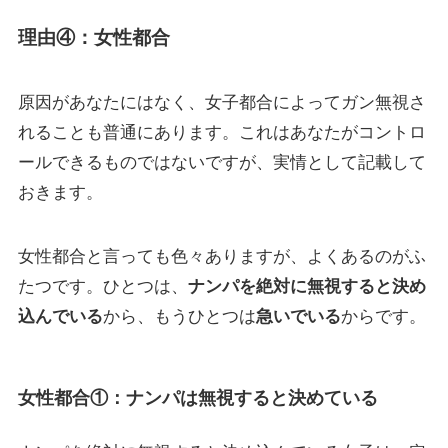
理由④：女性都合
原因があなたにはなく、女子都合によってガン無視さ
れることも普通にあります。これはあなたがコントロ
ールできるものではないですが、実情として記載して
おきます。
女性都合と言っても色々ありますが、よくあるのがふ
たつです。ひとつは、
ナンパを絶対に無視すると決め
込んでいる
から、もうひとつは
急いでいる
からです。
女性都合①：ナンパは無視すると決めている