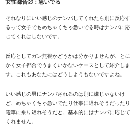
女性都合②：急いでる
それなりにいい感じのナンパしてくれたら別に反応す
るって女子でもめちゃくちゃ急いでる時はナンパに応
じてくれはしないです。
反応としてガン無視かどうかは分かりませんが、とに
かく女子都合でうまくいかないケースとして紹介しま
す。これもあなたにはどうしようもないですよね。
いい感じの男にナンパされるのは別に嫌じゃないけ
ど、めちゃくちゃ急いでたり仕事に遅れそうだったり
電車に乗り遅れそうだと、基本的にはナンパに応じて
くれません。