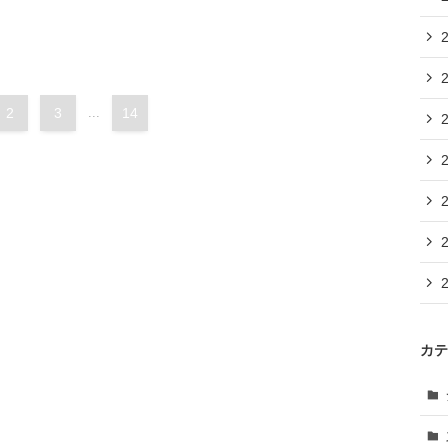
2
3
...
14
カテ